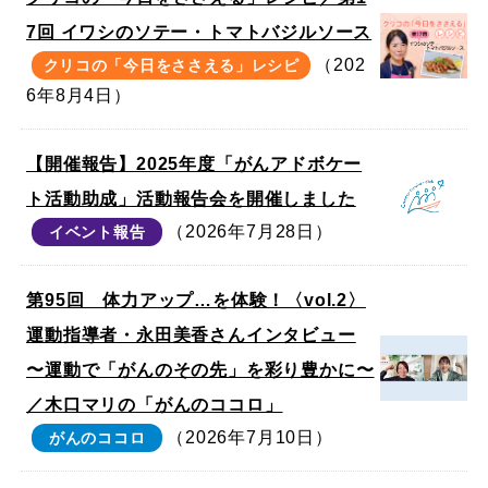
7回 イワシのソテー・トマトバジルソース
（202
クリコの「今日をささえる」レシピ
6年8月4日）
【開催報告】2025年度「がんアドボケー
ト活動助成」活動報告会を開催しました
（2026年7月28日）
イベント報告
第95回 体力アップ…を体験！〈vol.2〉
運動指導者・永田美香さんインタビュー
〜運動で「がんのその先」を彩り豊かに〜
／木口マリの「がんのココロ」
（2026年7月10日）
がんのココロ