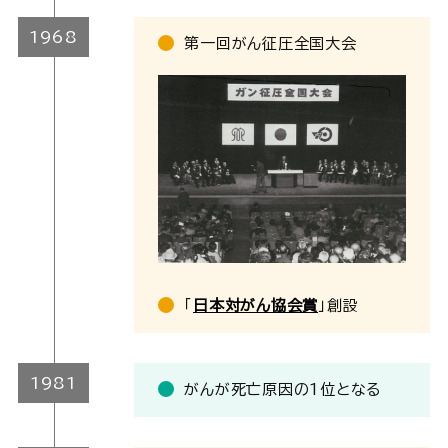
1968
第一回がん征圧全国大会
「
日本対がん協会賞
」創設
1981
がんが死亡原因の1位となる