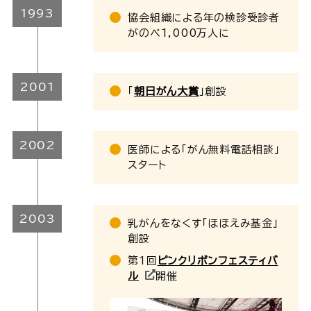
1993
協会組織による年の検診受診者
がのべ1,000万人に
2001
「
朝日がん大賞
」創設
2002
医師による「がん無料電話相談」
スタート
2003
乳がんをなくす「ほほえみ基金」
創設
第1回
ピンクリボンフェスティバ
ル
開催