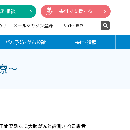
無料相談
寄付で支援する
わせ
メールマガジン登録
がん予防・がん検診
寄付・遺贈
療〜
1年間で新たに大腸がんと診断される患者