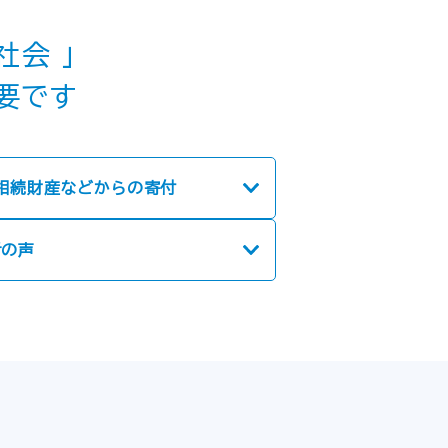
会 」
要です
相続財産などからの寄付
者の声