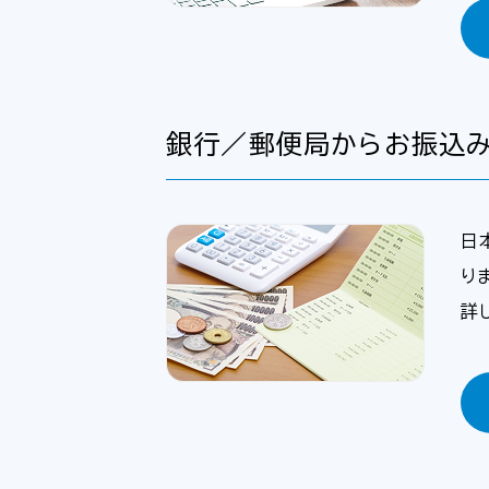
銀行／郵便局からお振込
日
り
詳