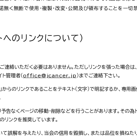
諾無く無断で使用・複製・改変・公開及び領布することを一切
トへのリンクについて）
ご連絡いただく必要はありません。ただしリンクを張った場合は、
イト管理者（
office@jcancer.jp
）までご連絡下さい。
」からのリンクであることをテキスト（文字）で明記するか、専用画
。
り予告なくページの移動・削除などを行うことがあります。その為
へのリンクを推奨しています。
ついて誤解を与えたり、当会の信用を毀損し、または品位を損ねた