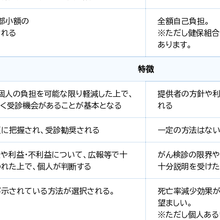
部小額の
全額自己負担。
される
※ただし健保組合
あります。
特徴
個人の負担を可能な限り軽減した上で、
提供者の方針や利
く受診機会があることが基本となる
れる
に把握され、受診勧奨される
一定の方法はな
や利益・不利益について、広報等で十
がん検診の限界や
れた上で、個人が判断する
十分説明を受けた
示されている方法が選択される。
死亡率減少効果
望ましい。
※ただし個人ある