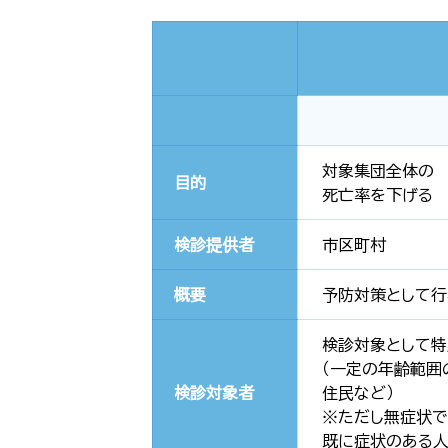
対象集団全体の
目的
死亡率を下げる
検診提供者
市区町村
概要
予防対策として行
検診対象として
（一定の年齢範囲
検診対象者
住民など）
※ただし無症状で
既に症状のある人