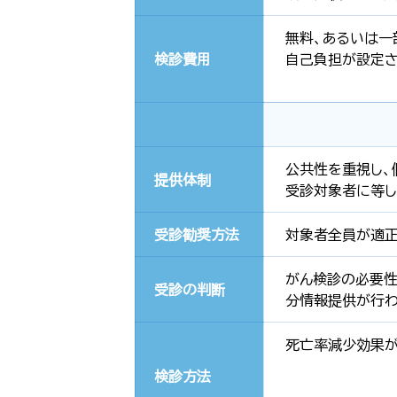
無料、あるいは一
検診費用
自己負担が設定
公共性を重視し、
提供体制
受診対象者に等し
受診勧奨方法
対象者全員が適正
がん検診の必要性
受診の判断
分情報提供が行わ
死亡率減少効果が
検診方法