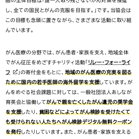
画の全体目標は「誰一人取り残さないがん対策を推進
し、全ての国民とがんの克服を目指す。」です。当協会は
この目標も念頭に置きながら、さまざまな活動に取り組
んでいます。
がん医療の分野では、がん患者・家族を支え、地域全体
でがん征圧をめざすチャリティ活動「
リレー・フォー・ライ
フ
」の寄付金をもとに、
地域のがん医療の充実を図る
ために国内の若手医師の海外留学を支援
しています。が
んをめぐる社会課題に対しては、一般社団法人あしなが
育英会と協働して
がんで親を亡くしたがん遺児の奨学金
を支援
したり、
貧困などによってがん検診を受けたくて
も受けられない人たちへがん検診デジタル無料クーポン
を発行
したりしています。また、がん患者・家族を支える