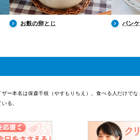
お麩の卵とじ
パンケ
イザー本名は保森千枝（やすもりちえ）。食べる人だけでな
ている。