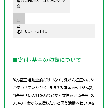
公益財団法人 日本対がん協
名
会
口
座
00180-1-5140
名
■寄付・基金の種類について
がん征圧活動全般だけでなく、乳がん征圧のため
に使わせていただく「ほほえみ基金」や、「がん教
育基金」「婦人科がんなどから女性を守る基金」の
3つの基金から支援したいと思う活動へ使い道を