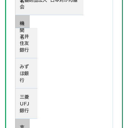
公益財団法人 日本対がん協
名
会
機
関
三井
名
住友
銀行
みず
ほ銀
行
三菱
UFJ
銀行
支