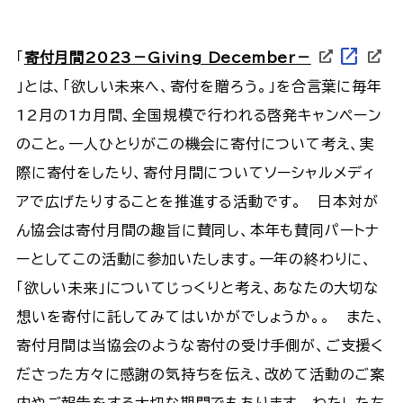
open_in_new
「
寄付月間2023－Giving December－
」とは、「欲しい未来へ、寄付を贈ろう。」を合言葉に毎年
12月の1カ月間、全国規模で行われる啓発キャンペーン
のこと。一人ひとりがこの機会に寄付について考え、実
際に寄付をしたり、寄付月間についてソーシャルメディ
アで広げたりすることを推進する活動です。 日本対が
ん協会は寄付月間の趣旨に賛同し、本年も賛同パートナ
ーとしてこの活動に参加いたします。一年の終わりに、
「欲しい未来」についてじっくりと考え、あなたの大切な
想いを寄付に託してみてはいかがでしょうか。。 また、
寄付月間は当協会のような寄付の受け手側が、ご支援く
ださった方々に感謝の気持ちを伝え、改めて活動のご案