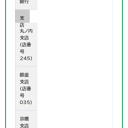
銀行
支
店
丸ノ内
支店
(店番
号
245)
銀座
支店
(店番
号
035)
京橋
支店