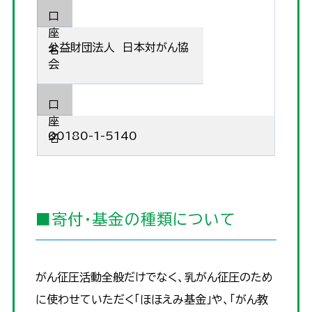
口
座
公益財団法人 日本対がん協
名
会
口
座
00180-1-5140
名
■寄付・基金の種類について
がん征圧活動全般だけでなく、乳がん征圧のため
に使わせていただく「ほほえみ基金」や、「がん教