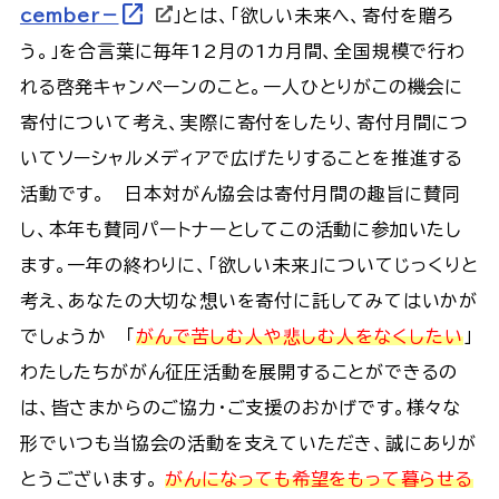
open_in_new
cember－
」とは、「欲しい未来へ、寄付を贈ろ
う。」を合言葉に毎年12月の1カ月間、全国規模で行わ
れる啓発キャンペーンのこと。一人ひとりがこの機会に
寄付について考え、実際に寄付をしたり、寄付月間につ
いてソーシャルメディアで広げたりすることを推進する
活動です。 日本対がん協会は寄付月間の趣旨に賛同
し、本年も賛同パートナーとしてこの活動に参加いたし
ます。一年の終わりに、「欲しい未来」についてじっくりと
考え、あなたの大切な想いを寄付に託してみてはいかが
でしょうか 「
がんで苦しむ人や悲しむ人をなくしたい
」
わたしたちががん征圧活動を展開することができるの
は、皆さまからのご協力・ご支援のおかげです。様々な
形でいつも当協会の活動を支えていただき、誠にありが
とうございます。
がんになっても希望をもって暮らせる