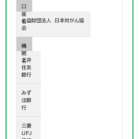
口
座
公益財団法人 日本対がん協
名
会
機
関
三井
名
住友
銀行
みず
ほ銀
行
三菱
UFJ