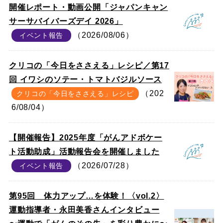
開催レポート・動画公開「ジャパンキャン
サーサバイバーズデイ 2026」
（2026/08/06）
イベント報告
クリコの「今日をささえる」レシピ／第17
回 イワシのソテー・トマトバジルソース
（202
クリコの「今日をささえる」レシピ
6/08/04）
【開催報告】2025年度「がんアドボケー
ト活動助成」活動報告会を開催しました
（2026/07/28）
イベント報告
第95回 体力アップ…を体験！〈vol.2〉
運動指導者・永田美香さんインタビュー