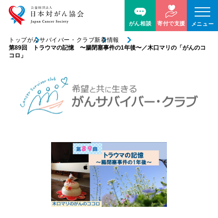
がん相談
寄付で支援
メニュー
トップ
がんサバイバー・クラブ
新着情報
第89回 トラウマの記憶 〜腸閉塞事件の1年後〜／木口マリの「がんのコ
コロ」