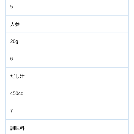
5
人参
20g
6
だし汁
450cc
7
調味料