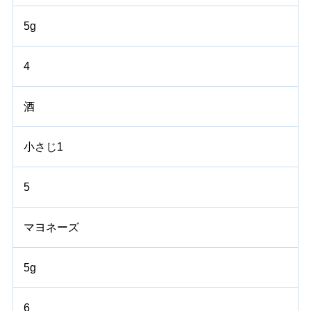
5g
4
酒
小さじ1
5
マヨネーズ
5g
6