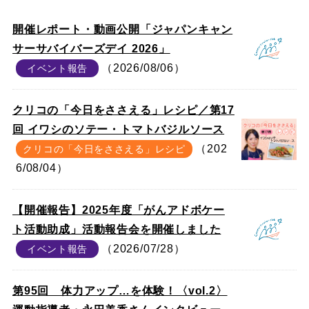
開催レポート・動画公開「ジャパンキャン
サーサバイバーズデイ 2026」
（2026/08/06）
イベント報告
クリコの「今日をささえる」レシピ／第17
回 イワシのソテー・トマトバジルソース
（202
クリコの「今日をささえる」レシピ
6/08/04）
【開催報告】2025年度「がんアドボケー
ト活動助成」活動報告会を開催しました
（2026/07/28）
イベント報告
第95回 体力アップ…を体験！〈vol.2〉