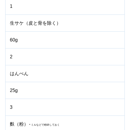
1
生サケ（皮と骨を除く）
60g
2
はんぺん
25g
3
麩（粉）
＊ミルなどで粉砕しておく