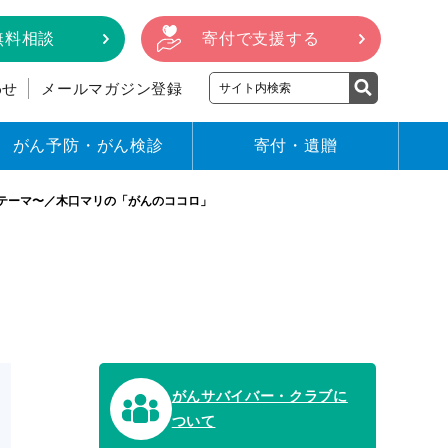
無料相談
寄付で支援する
わせ
メールマガジン登録
がん予防・がん検診
寄付・遺贈
なテーマ〜／木口マリの「がんのココロ」
がんサバイバー・クラブに
ついて