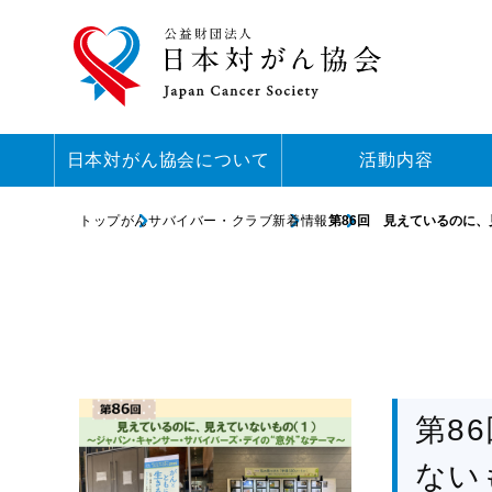
日本対がん協会について
活動内容
トップ
がんサバイバー・クラブ
新着情報
第86回 見えているのに
第8
ない