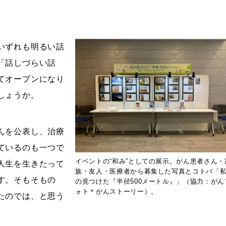
いずれも明るい話
「話しづらい話
てオープンになり
しょうか。
んを公表し、治療
ているのも一つで
イベントの“和み”としての展示。がん患者さん・
人生を生きたって
族・友人・医療者から募集した写真とコトバ「
す。そもそもの
の見つけた『半径500メートル』」（協力：がん
ォト＊がんストーリー）。
たのでは、と思う