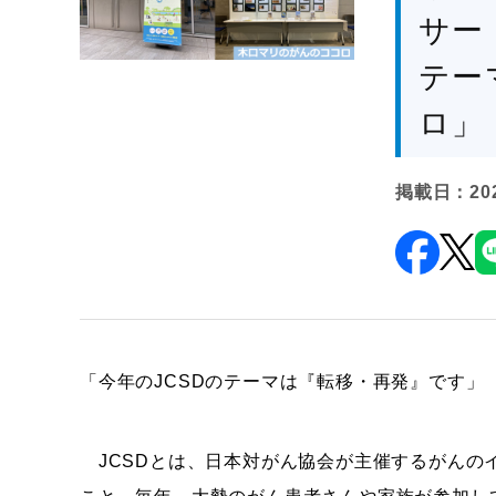
サー
テー
ロ」
掲載日：20
「今年のJCSDのテーマは『転移・再発』です」
JCSDとは、日本対がん協会が主催するがんの