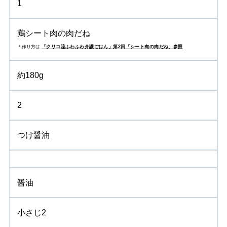
1
鶏シート肉の肉だね
＊作り方は
「クリコ流ふわふわ介護ごはん」第2回「シート肉の肉だね」参照
約180g
2
つけ醤油
醤油
小さじ2