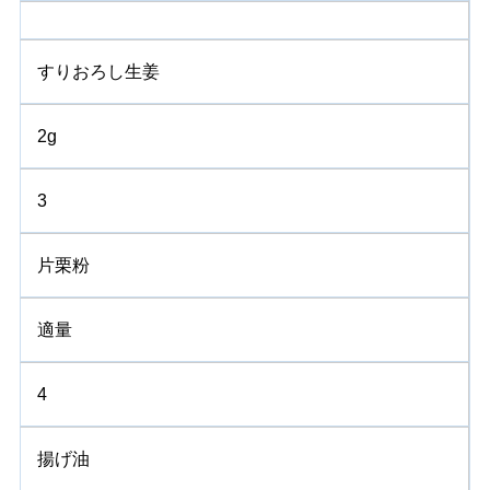
すりおろし生姜
2g
3
片栗粉
適量
4
揚げ油