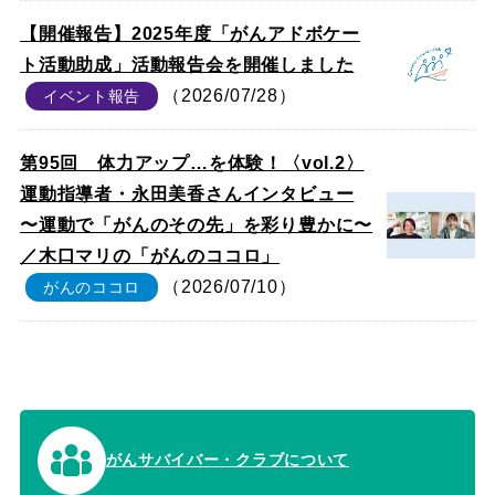
【開催報告】2025年度「がんアドボケー
ト活動助成」活動報告会を開催しました
（2026/07/28）
イベント報告
第95回 体力アップ…を体験！〈vol.2〉
運動指導者・永田美香さんインタビュー
〜運動で「がんのその先」を彩り豊かに〜
／木口マリの「がんのココロ」
（2026/07/10）
がんのココロ
がんサバイバー・クラブについて