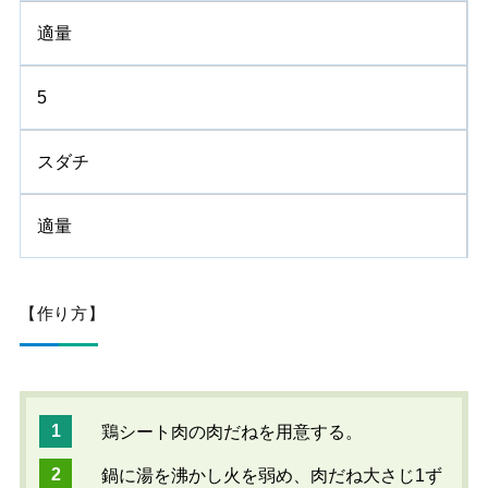
適量
5
スダチ
適量
【作り方】
鶏シート肉の肉だねを用意する。
鍋に湯を沸かし火を弱め、肉だね大さじ1ず