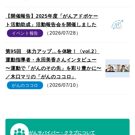
【開催報告】2025年度「がんアドボケー
ト活動助成」活動報告会を開催しました
（2026/07/28）
イベント報告
第95回 体力アップ…を体験！〈vol.2〉
運動指導者・永田美香さんインタビュー
〜運動で「がんのその先」を彩り豊かに〜
／木口マリの「がんのココロ」
（2026/07/10）
がんのココロ
がんサバイバー・クラブについて