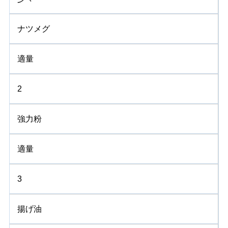
ナツメグ
適量
2
強力粉
適量
3
揚げ油