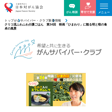
がん相談
寄付で支援
メニュー
トップ
がんサバイバー・クラブ
新着情報
クリコ流ふわふわ介護ごはん 第34回 映画「ひまわり」に観る明と暗の食
卓の風景