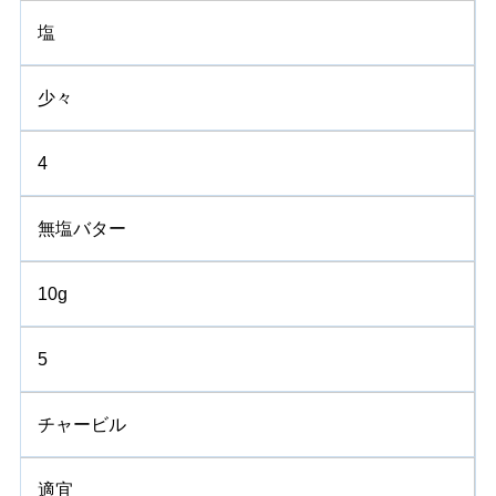
塩
少々
4
無塩バター
10g
5
チャービル
適宜