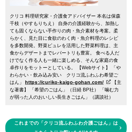
クリコ 料理研究家・介護食アドバイザー 本名は保森
千枝（やすもりちえ） 自身の介護経験から、加熱し
ても固くならない手作りの肉・魚介素材を考案。柔
らかく、見た目に食欲のわく肉・魚介料理のレシピ
を多数開発。野菜ピュレを活用した野菜料理は、主
食からデザートまでレパートリも豊富。 食べる人だ
けでなく作る人も一緒に楽しめる、そんな家庭の食
卓作りをモットーとしている。 【Webサイト】 「や
わらかい・飲み込み安い クリコ流ふわふわ希望ご
はん」
https://curiko-kaigo-gohan.com/
【主
な著書】 「希望のごはん」（日経 BP社） 「噛む力
が弱った人のおいしい長生きごはん」（講談社）
これまでの「クリコ流ふわふわ介護ごはん」は