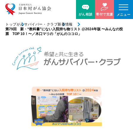
がん相談
寄付で支援
メニュー
トップ
がんサバイバー・クラブ
新着情報
第79回 新・“教科書”にない入院持ち物リスト @2024年版 〜みんなの投
票 TOP 10！〜／木口マリの「がんのココロ」