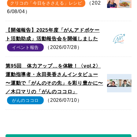
（202
クリコの「今日をささえる」レシピ
6/08/04）
【開催報告】2025年度「がんアドボケー
ト活動助成」活動報告会を開催しました
（2026/07/28）
イベント報告
第95回 体力アップ…を体験！〈vol.2〉
運動指導者・永田美香さんインタビュー
〜運動で「がんのその先」を彩り豊かに〜
／木口マリの「がんのココロ」
（2026/07/10）
がんのココロ