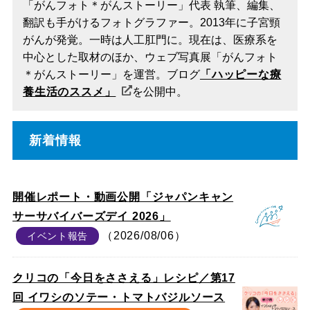
「がんフォト＊がんストーリー」代表 執筆、編集、
翻訳も手がけるフォトグラファー。2013年に子宮頸
がんが発覚。一時は人工肛門に。現在は、医療系を
中心とした取材のほか、ウェブ写真展「がんフォト
＊がんストーリー」を運営。ブログ
「ハッピーな療
養生活のススメ」
を公開中。
新着情報
開催レポート・動画公開「ジャパンキャン
サーサバイバーズデイ 2026」
（2026/08/06）
イベント報告
クリコの「今日をささえる」レシピ／第17
回 イワシのソテー・トマトバジルソース