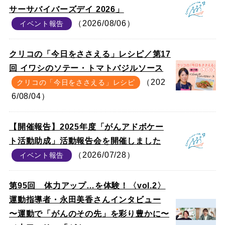
サーサバイバーズデイ 2026」
（2026/08/06）
イベント報告
クリコの「今日をささえる」レシピ／第17
回 イワシのソテー・トマトバジルソース
（202
クリコの「今日をささえる」レシピ
6/08/04）
【開催報告】2025年度「がんアドボケー
ト活動助成」活動報告会を開催しました
（2026/07/28）
イベント報告
第95回 体力アップ…を体験！〈vol.2〉
運動指導者・永田美香さんインタビュー
〜運動で「がんのその先」を彩り豊かに〜