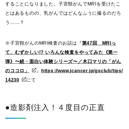
することになりました。子宮頸がんでMRIを受けたこ
とはあるものの、乳がんではどんなふうに撮るのだろ
う……？
※子宮頸がんのMRI検査のお話は『
第47回 MRIっ
て、むずかしい!? いろんな検査をやってみた《第一
弾》〜続・面白い体験シリーズ〜／木口マリの「がん
のココロ」
』
https://www.jcancer.jp/gsclub/tips/
14230
にて
●造影剤注入！４度目の正直