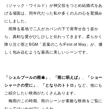
（ジャック・ワイルド）が神父役をつとめ結婚式をあ
げる場面は、同年代だった私や多くの人の心を鷲掴み
にしました。
雨降る墓地で二人がカバンの下で肩寄せ合う姿か
ら、真剣な愛がひしひしと伝わってきます。柔らかく
降り注ぐ雨とBGM「若葉のころ/First of May」が、優
しく包み込むような最高に美しいシーンです。
「シェルブールの雨傘」
、
「雨に唄えば」
、
「ショー
シャークの空に」
、
「となりのトトロ」
など、他にも
ご紹介したい映画がたくさんあります。
梅雨のこの時期、雨のシーンが素敵な映画をご覧に
なってはいかがでしょうか。