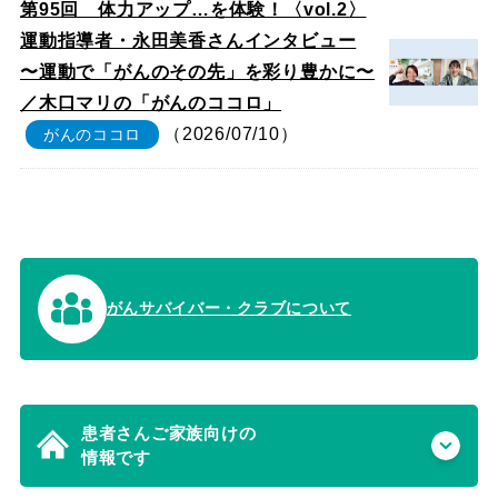
第95回 体力アップ…を体験！〈vol.2〉
運動指導者・永田美香さんインタビュー
〜運動で「がんのその先」を彩り豊かに〜
／木口マリの「がんのココロ」
（2026/07/10）
がんのココロ
がんサバイバー・クラブについて
患者さんご家族向けの
情報です