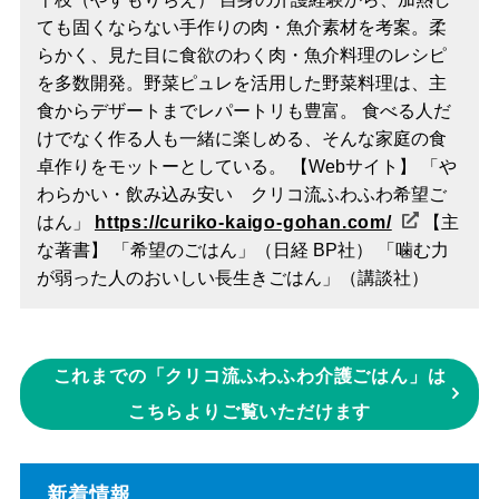
ても固くならない手作りの肉・魚介素材を考案。柔
らかく、見た目に食欲のわく肉・魚介料理のレシピ
を多数開発。野菜ピュレを活用した野菜料理は、主
食からデザートまでレパートリも豊富。 食べる人だ
けでなく作る人も一緒に楽しめる、そんな家庭の食
卓作りをモットーとしている。 【Webサイト】 「や
わらかい・飲み込み安い クリコ流ふわふわ希望ご
はん」
https://curiko-kaigo-gohan.com/
【主
な著書】 「希望のごはん」（日経 BP社） 「噛む力
が弱った人のおいしい長生きごはん」（講談社）
これまでの「クリコ流ふわふわ介護ごはん」は
こちらよりご覧いただけます
新着情報