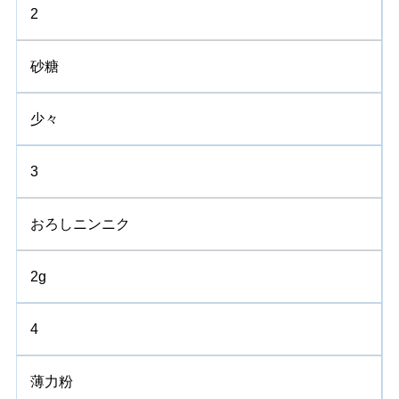
2
砂糖
少々
3
おろしニンニク
2g
4
薄力粉