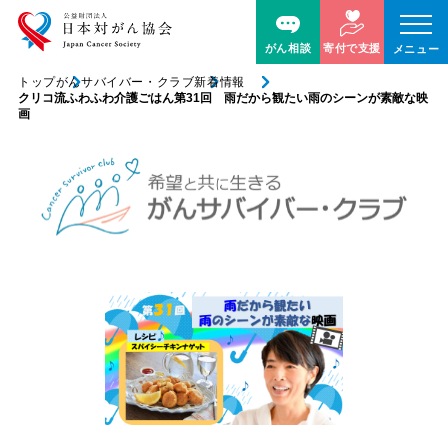
がん相談
寄付で支援
メニュー
トップ
がんサバイバー・クラブ
新着情報
クリコ流ふわふわ介護ごはん第31回 雨だから観たい雨のシーンが素敵な映
画