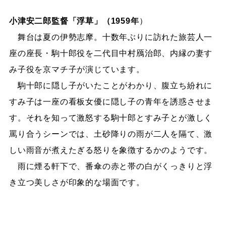
小津安二郎監督「浮草」（1959年
）
舞台は夏の伊勢志摩。十数年ぶりに訪れた旅芸人一
座の座長・駒十郎役を二代目中村鴈治郎、内縁の妻す
み子役を京マチ子が演じています。
駒十郎に隠し子がいたことがわかり、腹立ち紛れに
すみ子は一座の看板女優に隠し子の青年を誘惑させま
す。それを知って激怒する駒十郎とすみ子とが激しく
罵り合うシーンでは、土砂降りの雨が二人を隔て、激
しい雨音が煮えたぎる怒りを象徴するかのようです。
雨に煙る軒下で、番傘の赤と帯の白がくっきりと浮
き立つ美しさが印象的な場面です。