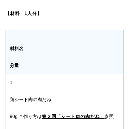
【材料 1人分】
材料名
分量
1
鶏シート肉の肉だね
90g ＊作り方は
第２回「シート肉の肉だね」
参照