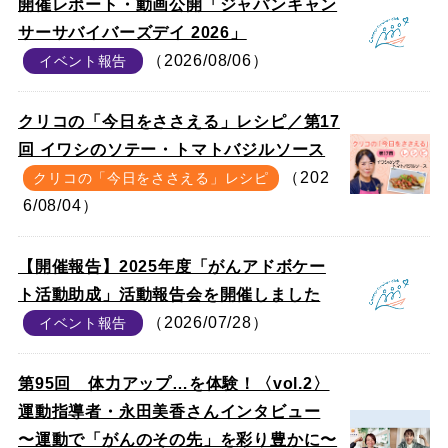
開催レポート・動画公開「ジャパンキャン
サーサバイバーズデイ 2026」
（2026/08/06）
イベント報告
クリコの「今日をささえる」レシピ／第17
回 イワシのソテー・トマトバジルソース
（202
クリコの「今日をささえる」レシピ
6/08/04）
【開催報告】2025年度「がんアドボケー
ト活動助成」活動報告会を開催しました
（2026/07/28）
イベント報告
第95回 体力アップ…を体験！〈vol.2〉
運動指導者・永田美香さんインタビュー
〜運動で「がんのその先」を彩り豊かに〜