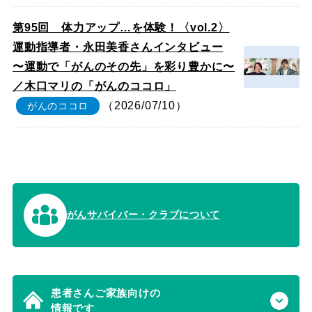
第95回 体力アップ…を体験！〈vol.2〉
運動指導者・永田美香さんインタビュー
〜運動で「がんのその先」を彩り豊かに〜
／木口マリの「がんのココロ」
（2026/07/10）
がんのココロ
がんサバイバー・クラブについて
患者さんご家族向けの
情報です