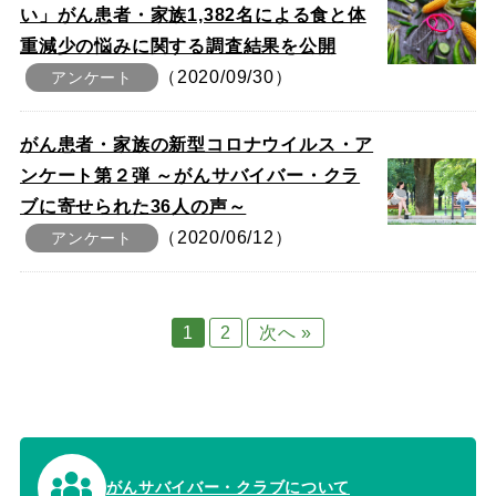
い」がん患者・家族1,382名による食と体
重減少の悩みに関する調査結果を公開
（2020/09/30）
アンケート
がん患者・家族の新型コロナウイルス・ア
ンケート第２弾 ～がんサバイバー・クラ
ブに寄せられた36人の声～
（2020/06/12）
アンケート
1
2
次へ »
がんサバイバー・クラブについて