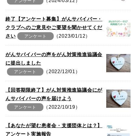
（2024/03/12）
アンケート
終了【アンケート募集】がんサバイバー・
クラブへのご意見やご要望を聞かせてくだ
さい
（2023/01/12）
アンケート
がんサバイバーの声をがん対策推進協議会
に提出しました
（2022/12/01）
アンケート
【回答期限終了】がん対策推進協議会にが
んサバイバーの声を届けよう
（2022/10/19）
アンケート
【あなたが望む患者会・支援団体とは？】
アンケート実施報告