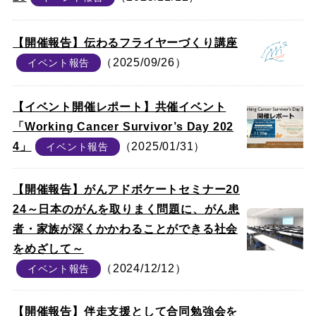
【開催報告】伝わるフライヤーづくり講座
（2025/09/26）
イベント報告
【イベント開催レポート】共催イベント
「Working Cancer Survivor’s Day 202
4」
（2025/01/31）
イベント報告
【開催報告】がんアドボケートセミナー20
24～日本のがんを取りまく問題に、がん患
者・家族が深くかかわることができる社会
をめざして～
（2024/12/12）
イベント報告
【開催報告】伴走支援として合同勉強会を