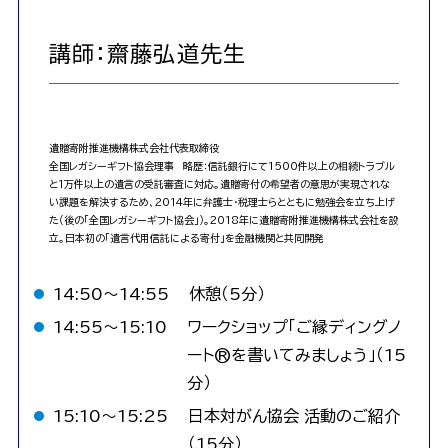
講師：齋藤弘道先生
遺贈寄附推進機構株式会社代表取締役
全国レガシーギフト協会理事 略歴：信託銀行にて1500件以上の相続トラブル
と1万件以上の遺言の受託審査に対応。遺贈寄付の希望者の意思が実現されな
い課題を解決するため、2014年に弁護士・税理士らとともに勉強会を立ち上げ
た（後の「全国レガシーギフト協会」）。2018年に遺贈寄附推進機構株式会社を設
立。日本初の「遺言代用信託による寄付」を金融機関と共同開発
14:50〜14:55
休憩（5分）
14:55〜15:10
ワークショップ「ご縁ディングノ
ート®を書いてみましょう」（15
分）
15:10〜15:25
日本対がん協会 活動のご紹介
（15分）