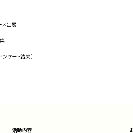
ース出展
ジ集
アンケート結果）
活動内容