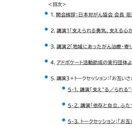
＜目次＞
１．
開会挨拶：日本対がん協会 会長 
２．
講演１「支えられる勇気、支える心
３．
講演２「地域にあったがん治療・寄
４．
アドボケート活動助成の実行団体
５．講演３＋トークセッション：「お互い
５-１．講演「支え“る／られる
５-２．講演「依存と自立、ふた
５-３．トークセッション：「お