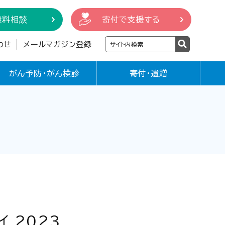
無料相談
寄付で支援する
わせ
メールマガジン登録
がん予防・がん検診
寄付・遺贈
イ 2023