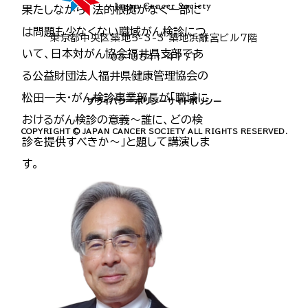
果たしながら、法的根拠がなく一部に
は問題も少なくない職域がん検診につ
東京都中央区築地5-3-3 築地浜離宮ビル7階
いて、日本対がん協会福井県支部であ
03-3541-4771
る公益財団法人福井県健康管理協会の
松田一夫・がん検診事業部長が「職域に
プライバシーポリシー
サイトポリシー
おけるがん検診の意義〜誰に、どの検
COPYRIGHT © JAPAN CANCER SOCIETY ALL RIGHTS RESERVED.
診を提供すべきか～」と題して講演しま
す。