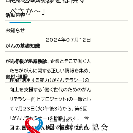
べきか～」
活動内容
お知らせ
2024年07月12日
がんの基礎知識
日本対がん協会は、企業とそこで働く人
がん予防・がん検診
たちががんに関する正しい情報を集め、
寄付・遺贈
理解・活用する能力（がんリテラシー）の
向上を支援する「働く世代のためのがん
リテラシー向上プロジェクト」の一環とし
て7月23日（火）午後3時から、第6回
「がんリテセミナー」を開催します。 今
回は、国内のがん検診で重要な役割を