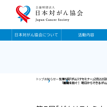
日本対がん協会について
活動内容
トップ
お知らせ一覧
第5回「がんリテセミナー」２月22
「離職を防ぐ！ 明日からできるが