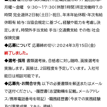
月曜～金曜 9：30～１7：30（休憩１時間）所定労働時7.0
時間 完全週休2日制（土日）・祝日、年末年始休暇・年次有給
休暇有 給与：当協会規定に基づく。経験や能力を考慮し決
定します。時間外手当支給 手当：交通費支給 その他：社会
保険完備
◆応募について
応募締め切り：2024年3月15日(金)
終了しました。
◆選考・採用
書類選考後、合格者に対し随時、面接選考を
実施します。 面接は、2回程度を予定しています。 入社可
能日は相談可能です。
◆応募先・お問合せ先
以下の必要書類を郵送またはメール
で送付ください。 ・履歴書（志望動機を記載。メールアドレ
ス/携帯電話番号を明記） ・職務経歴書（今までの実務経験
及び事業成果、スキル、資格）