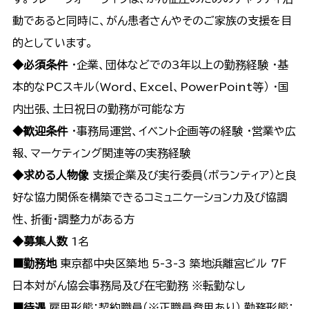
動であると同時に、がん患者さんやそのご家族の支援を目
的としています。
◆必須条件
・企業、団体などでの3年以上の勤務経験 ・基
本的なPCスキル（Word、Excel、PowerPoint等） ・国
内出張、土日祝日の勤務が可能な方
◆歓迎条件
・事務局運営、イベント企画等の経験 ・営業や広
報、マーケティング関連等の実務経験
◆求める人物像
支援企業及び実行委員（ボランティア）と良
好な協力関係を構築できるコミュニケーション力及び協調
性、折衝・調整力がある方
◆募集人数
1名
■勤務地
東京都中央区築地 5-3-3 築地浜離宮ビル 7Ｆ
日本対がん協会事務局及び在宅勤務 ※転勤なし
■待遇
雇用形態：契約職員（※正職員登用あり） 勤務形態：