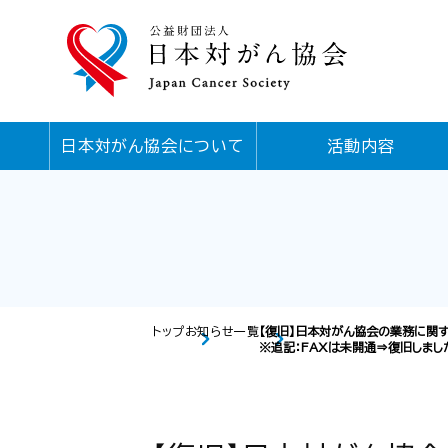
日本対がん協会について
活動内容
トップ
お知らせ一覧
【復旧】日本対がん協会の業務に関
※追記：FAXは未開通⇒復旧しまし