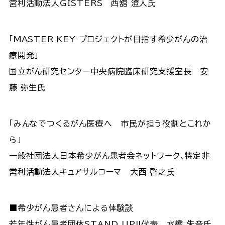
営利活動法人GISTERS 西舘 澄人氏
「MASTER KEY プロジェクトが目指す希少がんの治
療開発」
国立がん研究センター中央病院臨床研究支援室長 安
藤 弥生氏
「みんなでつくるがん医療へ 市民が担う役割とこれか
ら」
一般社団法人日本希少がん患者会ネットワーク､特定非
営利活動法人キュアサルコーマ 大西 啓之氏
■希少がん患者さんによる体験談
若年性がん患者団体STAND UP!!代表 水橋 朱音氏