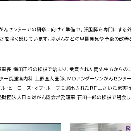
学がんセンターでの研修に向けて準備中。肝胆膵を専門にする
さを強く感じています。膵がんなどの早期発見や予後の改善
事長 梅田正行の挨拶で始まり、受賞された両先生方からの
ター長腫瘍内科 上野直人医師、MDアンダーソンがんセンター
バル・ヒーローズ・オブ・ホープに選出されたRFLJさいたま
益財団法人日本対がん協会常務理事 石田一郎の挨拶で閉会し