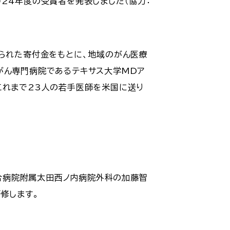
024年度の受賞者を発表しました（協力：
せられた寄付金をもとに、地域のがん医療
がん専門病院であるテキサス大学MDア
これまで23人の若手医師を米国に送り
合病院附属太田西ノ内病院外科の加藤智
修します。