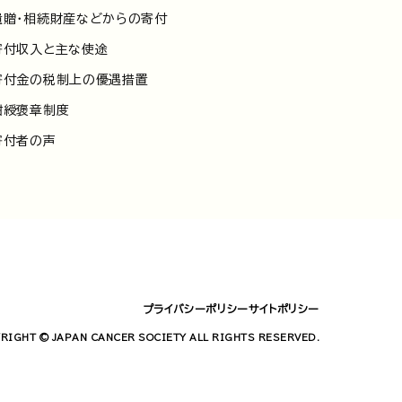
遺贈・相続財産などからの寄付
寄付収入と主な使途
寄付金の税制上の優遇措置
紺綬褒章制度
寄付者の声
プライバシーポリシー
サイトポリシー
RIGHT © JAPAN CANCER SOCIETY ALL RIGHTS RESERVED.