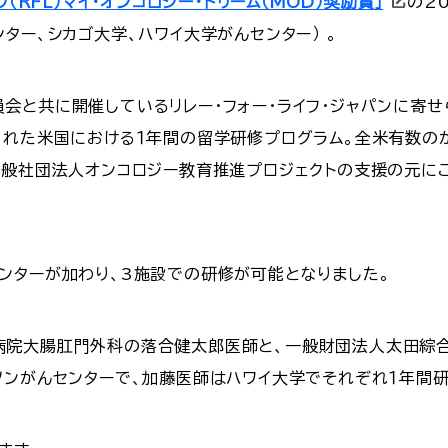
フ（RFL）マイ・オンコロジー・ドリーム（MOD）奨励賞」
の2
ター、シカゴ大学、ハワイ大学がんセンター） 。
会と共に開催しているリレー・フォー・ライフ・ジャパンに寄
られた米国における１年間の留学研修プログラム。全米有数の
一般社団法人オンコロジー教育推進プロジェクトの支援の元に
ンターが加わり、3施設での研修が可能となりました。
病院大腸肛門外科の落合健太郎医師と、一般財団法人太田綜
ソンがんセンターで、加藤医師はハワイ大学でそれぞれ１年間研