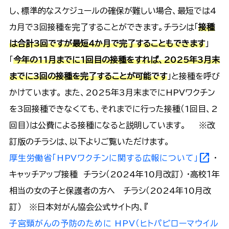
し、標準的なスケジュールの確保が難しい場合、最短では4
カ月で3回接種を完了することができます。チラシは「
接種
は合計3回ですが最短4か月で完了することもできます
」
「
今年の11月までに1回目の接種をすれば、2025年3月末
までに3回の接種を完了することが可能です
」と接種を呼び
かけています。 また、2025年3月末までにHPVワクチン
を3回接種できなくても、それまでに行った接種（1回目、2
回目）は公費による接種になると説明しています。 ※改
訂版のチラシは、以下よりご覧いただけます。
open_in_new
厚生労働省「HPVワクチンに関する広報について」
・
キャッチアップ接種 チラシ（2024年10月改訂） ・高校１年
相当の女の子と保護者の方へ チラシ（2024年10月改
訂） ※日本対がん協会公式サイト内、『
子宮頸がんの予防のために HPV（ヒトパピローマウイル