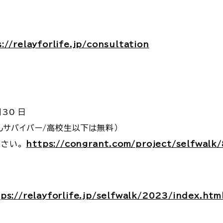
://relayforlife.jp/consultation
30 日
がんサバイバー/高校生以下は無料）
ださい。
https://congrant.com/project/selfwalk
ps://relayforlife.jp/selfwalk/2023/index.htm