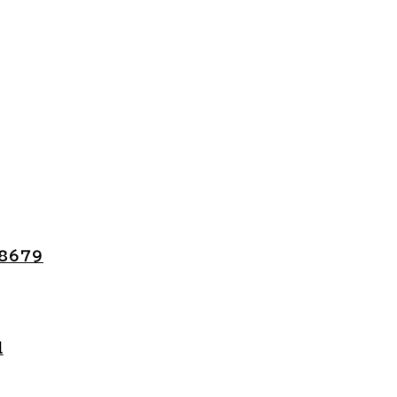
/8679
l