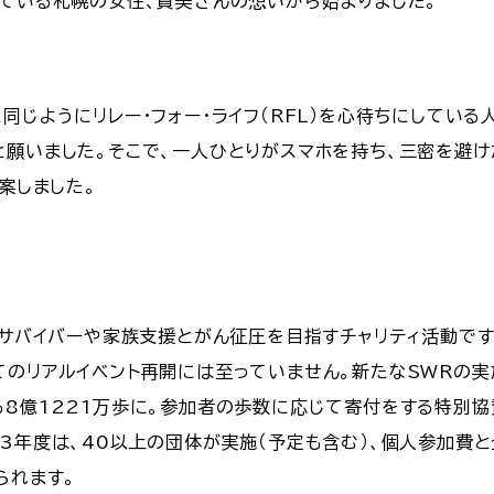
っている札幌の女性、貴美さんの想いから始まりました。
同じようにリレー・フォー・ライフ（RFL）を心待ちにしてい
と願いました。そこで、一人ひとりがスマホを持ち、三密を避
案しました。
んサバイバーや家族支援とがん征圧を目指すチャリティ活動で
のリアルイベント再開には至っていません。新たなSWRの実施
る8億1221万歩に。参加者の歩数に応じて寄付をする特別協
23年度は、40以上の団体が実施（予定も含む）、個人参加費
られます。