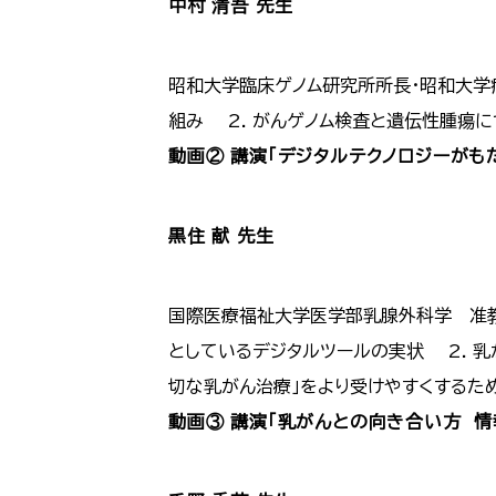
中村 清吾 先生
昭和大学臨床ゲノム研究所所長・昭和大学病
組み 2. がんゲノム検査と遺伝性腫瘍
動画② 講演「デジタルテクノロジーがも
黒住 献 先生
国際医療福祉大学医学部乳腺外科学 准教
としているデジタルツールの実状 2. 乳
切な乳がん治療」をより受けやすくする
動画③ 講演「乳がんとの向き合い方 