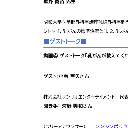
垂野 香苗 先生
昭和大学医学部外科学講座乳腺外科学部門
ント≫ 1. 乳がんの標準治療とは 2.
■ゲストトーク■
動画④ ゲストトーク「乳がんが教えてく
ゲスト：小巻 亜矢さん
株式会社サンリオエンターテイメント 代
聞き手： 河野 美和さん
（フリーアナウンサー）
＞＞シンポジウ