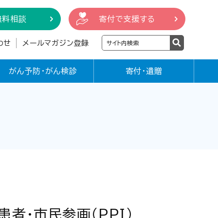
無料相談
寄付で支援する
わせ
メールマガジン登録
がん予防・がん検診
寄付・遺贈
者･市民参画（PPI）