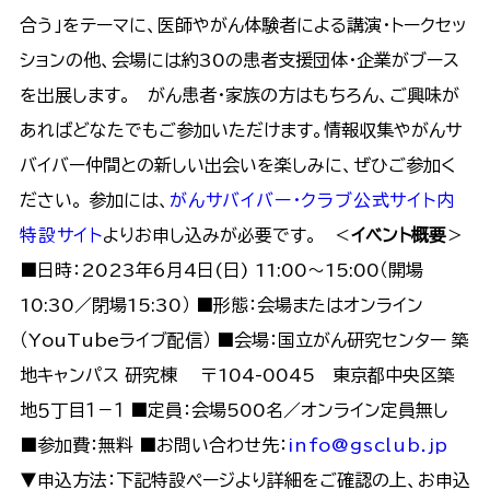
合う」をテーマに、医師やがん体験者による講演・トークセッ
ションの他、会場には約30の患者支援団体・企業がブース
を出展します。 がん患者・家族の方はもちろん、ご興味が
あればどなたでもご参加いただけます。情報収集やがんサ
バイバー仲間との新しい出会いを楽しみに、ぜひご参加く
ださい。 参加には、
がんサバイバー・クラブ公式サイト内
特設サイト
よりお申し込みが必要です。 ＜
イベント概要
＞
■日時：2023年6月4日(日) 11:00～15:00（開場
10:30／閉場15:30） ■形態：会場またはオンライン
（YouTubeライブ配信） ■会場：国立がん研究センター 築
地キャンパス 研究棟 〒104-0045 東京都中央区築
地５丁目１－１ ■定員：会場500名／オンライン定員無し
■参加費：無料 ■お問い合わせ先：
info@gsclub.jp
▼申込方法：下記特設ページより詳細をご確認の上、お申込