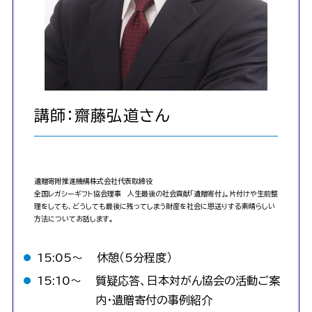
講師：齋藤弘道さん
遺贈寄附推進機構株式会社代表取締役
全国レガシーギフト協会理事 人生最後の社会貢献「遺贈寄付」。片付けや生前整
理をしても、どうしても最後に残ってしまう財産を社会に恩送りする素晴らしい
方法についてお話します。
15:05〜
休憩（5分程度）
15:10〜
質疑応答、日本対がん協会の活動ご案
内・遺贈寄付の事例紹介