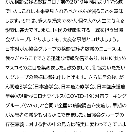
がん検診受診者数はコロナ前の2019年同期より17％減
でした。これは本来発見されるべきがんが減ることを意味
します。それは、多大な損失であり、個々人の人生に与える
影響は甚大です。また、国民の健康を守る一翼を担う当協
会グループにとりましても、大変な事態と申せましょう。
日本対がん協会グループの検診受診者数減のニュースは、
我々だからこそできる迅速な情報発信であり、NHKはじめ
マスコミの注目を集めました。改めまして、御協力いただい
たグループの皆様に御礼申し上げます。 さらにその後、が
ん関連３学会（日本癌学会、日本癌治療学会、日本臨床腫瘍
学会）の「新型コロナウイルス（COVID-19）対策ワーキング
グループ（WG）」と合同で全国の病院調査を実施し、早期の
がん患者の減少も明らかにできました。当協会グループの
存在意義に対する世の中の見方は確実に変わってきていま