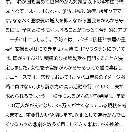
す。 わが国も含めて世界のがん対策は以下の4本柱で構
成されています。すなわち、予防、検診、治療、緩和ケアで
す。なるべく医療費の増大を抑えながら国民をがんから守
るには、予防と検診に注力することがもっとも合理的なアプ
ローチと申せましょう。 予防では、ワクチン接種と禁煙の重
要性を揺るがせにできません。特にHPVワクチンについて
は、国が9年ぶりに積極的な接種勧奨を再開することを決
定しました。女性を子宮頸がんから守るうえで誠に喜ばし
いニュースです。 禁煙においても、タバコ産業のイメージ戦
略に負けない、より訴求力の高い活動を行っていく工夫が
求められるでしょう。 検診によるがんの早期発見は、年間
100万人ががんとなり、38万人が亡くなっている現状を考
えますと、重要性がいや増します。医師として進行がんで亡
くなる方々の悲劇を数多く目にしてきた私は、がん検診に