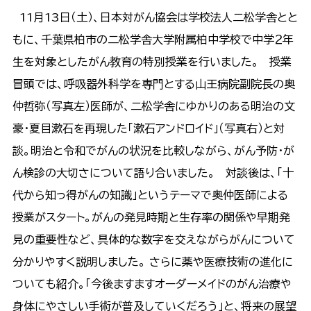
11月13日（土）、日本対がん協会は学校法人二松学舎とと
もに、千葉県柏市の二松学舎大学附属柏中学校で中学２年
生を対象としたがん教育の特別授業を行いました。 授業
冒頭では、呼吸器外科学を専門とする山王病院副院長の奥
仲哲弥（写真左）医師が、二松学舎にゆかりのある明治の文
豪・夏目漱石を再現した「漱石アンドロイド」（写真右）と対
談。明治と令和でがんの状況を比較しながら、がん予防・が
ん検診の大切さについて語り合いました。 対談後は、「十
代から知っ得がんの知識」というテーマで奥仲医師による
授業がスタート。がんの発見時期と生存率の関係や早期発
見の重要性など、具体的な数字を交えながらがんについて
分かりやすく説明しました。 さらに薬や医療技術の進化に
ついても紹介。「今後ますますオーダーメイドのがん治療や
身体にやさしい手術が普及していくだろう」と、将来の展望