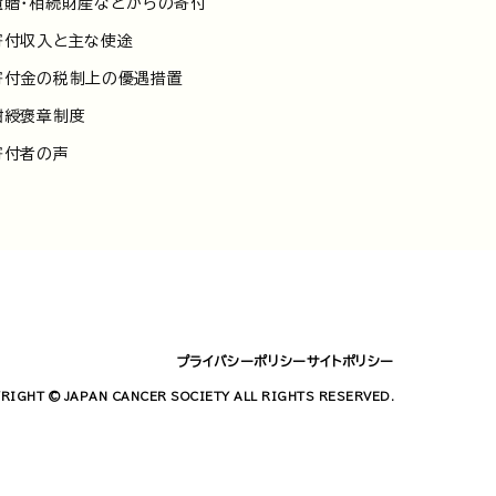
遺贈・相続財産などからの寄付
寄付収入と主な使途
寄付金の税制上の優遇措置
紺綬褒章制度
寄付者の声
プライバシーポリシー
サイトポリシー
RIGHT © JAPAN CANCER SOCIETY ALL RIGHTS RESERVED.