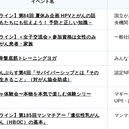
イベント名
ライン】第84回 夏休み企画 HPVとがんの話
国立が
もたちにも伝えよう！ 予防と正しい知識－
央機関
ライン】＜女子交流会＞参加資格は女性のみ
一般社
がん患者・家族
 骨盤底筋トレーニングヨガ
みんな
んぷらす第4回「サバイバーシップとは『その
認定N
生きること」（対がん協会助成）
ャ体験会〜本物を本気で楽しむ体験シリー
マギー
UP!
ライン】第185回マンマチアー「遺伝性乳がん
マンマ
ん（HBOC）の基本」