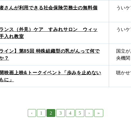
者さんが利用できる社会保険労務士の無料個
ういケ
ランス（外見）ケア すみれサロン ウィッ
ういケ
手入れ教室
ライン】第85回 特殊組織型の乳がんって何で
国立が
か？
央機関
開映画上映&トークイベント「歩みを止めない
聴かせ
もに」
‹
1
2
3
4
5
›
»