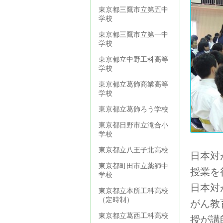
東京都三鷹市立第五中
学校
東京都三鷹市立第一中
学校
東京都立中野工科高等
学校
東京都立葛飾商業高等
学校
東京都立葛飾ろう学校
東京都日野市立滝合小
学校
東京都立八王子北高校
日本対
東京都町田市立薬師中
授業を
学校
日本対
東京都立本所工科高校
（定時制）
がん教
東京都立葛西工科高校
授が講