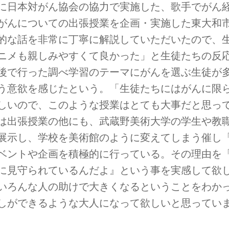
に日本対がん協会の協力で実施した、歌手でがん
がんについての出張授業を企画・実施した東大和
的な話を非常に丁寧に解説していただいたので、
ニメも親しみやすくて良かった」と生徒たちの反
後で行った調べ学習のテーマにがんを選ぶ生徒が
う意欲を感じたという。「生徒たちにはがんに限
しいので、このような授業はとても大事だと思っ
は出張授業の他にも、武蔵野美術大学の学生や教
展示し、学校を美術館のように変えてしまう催し
ベントや企画を積極的に行っている。その理由を
に見守られているんだよ』という事を実感して欲
いろんな人の助けで大きくなるということをわか
しができるような大人になって欲しいと思ってい