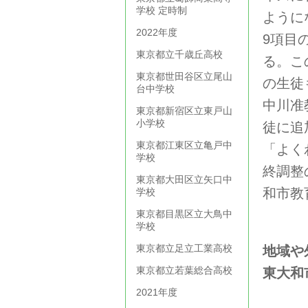
学校 定時制
ように
2022年度
9項目
東京都立千歳丘高校
る。こ
東京都世田谷区立尾山
の生徒
台中学校
中川准
東京都新宿区立東戸山
小学校
徒に追
東京都江東区立亀戸中
「よく
学校
終調整
東京都大田区立矢口中
和市教
学校
東京都目黒区立大鳥中
学校
東京都立足立工業高校
地域や
東京都立若葉総合高校
東大和
2021年度