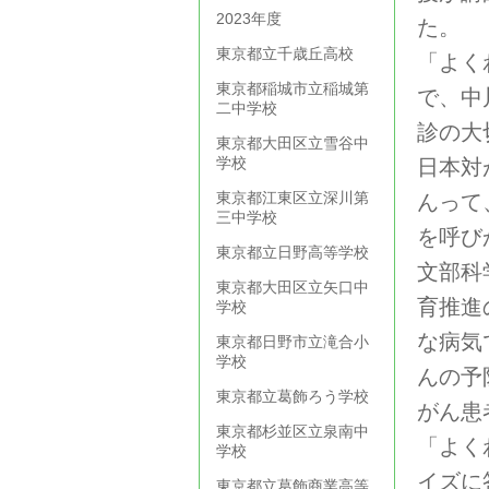
2023年度
た。
東京都立千歳丘高校
「よく
東京都稲城市立稲城第
で、中
二中学校
診の大
東京都大田区立雪谷中
学校
日本対
東京都江東区立深川第
んって
三中学校
を呼び
東京都立日野高等学校
文部科
東京都大田区立矢口中
育推進
学校
な病気
東京都日野市立滝合小
学校
んの予
東京都立葛飾ろう学校
がん患
東京都杉並区立泉南中
「よく
学校
イズに
東京都立葛飾商業高等