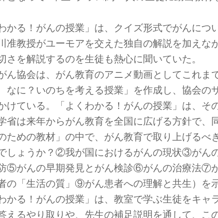
わかる！がんの授業」は、クイズ形式でがんにつ
川准教授がユーモアを交えた独自の解説を加えな
切さを解説するのを生徒も熱心に聞いていた。
がん協会は、がん教育のアニメ動画としてこれま
、なに？いのちを考える授業」を作成し、協会の
かけている。「よくわかる！がんの授業」は、その
学省は来年からがん教育を全国に広げる方針で、同
のための教材」の中で、がん教育で取り上げるべき
でしょうか？②我が国におけるがんの現状③がん
防⑤がんの早期発見とがん検診⑥がんの治療法⑦
者の「生活の質」⑨がん患者への理解と共生）を
わかる！がんの授業」は、教室で学ぶ生徒をキャ
答えるやり取りや、先生の補足説明を通して、この