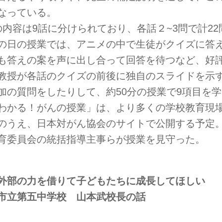
なっている。
の内容は9話に分けられており、各話２~3問で計2
の日の授業では、アニメの中で生徒がクイズに答
も答えの案を声に出し合って回答を待つなど、好
教授が各話のクイズの前後に独自のスライドを示
加の質問をしたりして、約50分の授業で9項目を
わかる！がんの授業」は、より多くの学校教育現
のうえ、日本対がん協会のサイトで公開する予定。
育委員会の統括指導主事らが授業を見守った。
外部の力を借りて子どもたちに成長してほしい
市立第五中学校 山本武校長の話