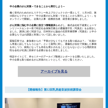
中小企業のがん対策～できることから実行しよう～
働く世代のためのがんリテラシー向上プロジェクトの一環として、１月14日、第
10回がんリテセミナー「中小企業のがん対策～できることから実行しよう～」を
オンラインで開催し、企業の人事・総務担当者、経営者が参加しました。
がん対策に悩む中小企業に役立つ情報提供
をめざし、株式会社松下産業ヒューマ
ンリソースセンター長で特定社会保険労務士の齋藤朋子氏（写真左）をお招きし
ました。講演に続く対談では、日本対がん協会の石田常務理事（写真右）と中小
企業ならではの課題と対策について話し合いました。
質疑応答では、参加者からの「予算が少なくてもできる取り組みは？」「社員か
ら率直に話してもらうには？」という質問に対し、齋藤氏が自社で実施した事例
を示しつつ、病気になっても存在を脅かされることにならないという心理的安全
性を会社が社員に担保する必要があると助言しました。
特設サイトにて、本セミナーのアーカイブ動画とレポートを公開いたしました。
中小企業も取り組めるがん対策のヒントとして、ぜひご覧ください。
アーカイブを見る
【開催報告】第12回乳房超音波技術講習会