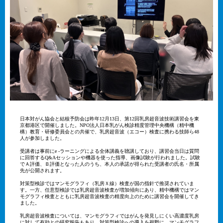
日本対がん協会と結核予防会は昨年12月13日、第12回乳房超音波技術講習会を東
京都港区で開催しました。NPO法人日本乳がん検診精度管理中央機構（精中機
構）教育・研修委員会との共催で、乳房超音波（エコー）検査に携わる技師ら48
人が参加しました。
受講者は事前にe -ラーニングによる全体講義を聴講しており、講習会当日は質問
に回答するQ&Aセッションや機器を使った指導、画像試験が行われました。試験
でＡ評価、Ｂ評価となった人のうち、本人の承諾が得られた受講者の氏名・所属
先が公開されます。
対策型検診ではマンモグラフィ（乳房Ｘ線）検査が国の指針で推奨されていま
す。一方、任意型検診では乳房超音波検査が増加傾向にあり、精中機構ではマン
モグラフィ検査とともに乳房超音波検査の精度向上のために講習会を開催してき
ました。
乳房超音波検査については、マンモグラフィではがんを発見しにくい高濃度乳房
に対して有効との研究報告もあり、対策型検診への導入を視野に、マンモグラフ