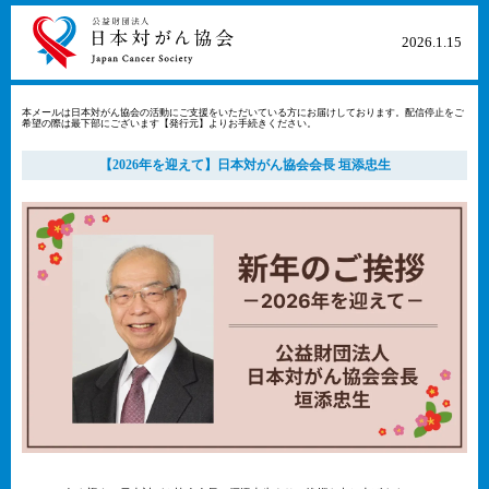
2026​.1​.15​
本メールは日本対がん協会の活動にご支援をいただいている方にお届けしております。配信停止をご
希望の際は最下部にございます【発行元】よりお手続きください。
【2026年を迎えて】日本対がん協会会長 垣添忠生