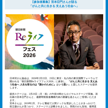
【参加者募集】宮本亞門さんが語る
「がんと共に生きる 支えあう社会へ」
日本対がん協会は、2026年2月22日、23日に東京・丸の内の東京国際フォーラムで
開かれる「朝日新聞Reライフフェス2026」に参加し、
「がんと共に生きる 支えあ
う社会へ 人生を彩るのは『誰かのために』という思い」
と題したステージを提供
します。
提供ステージは、2月23日（月・祝）の午前10時からロイヤルステージで実施。演
出家の宮本亞門さんと、遺贈寄附推進機構代表の齋藤弘道さんにご登壇いただき
ます。
宮本さんは、2019年2月、テレビ番組で人間ドックを受診したことがきっかけで、
前立腺がんが見つかり、ステージⅡと診断されました。突然のがん告知、復帰直