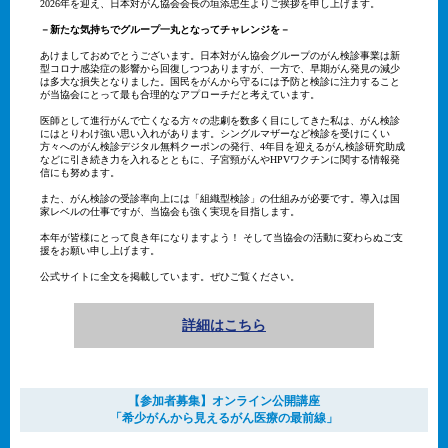
2026年を迎え、日本対がん協会会長の垣添忠生よりご挨拶を申し上げます。
－新たな気持ちでグループ一丸となってチャレンジを－
あけましておめでとうございます。日本対がん協会グループのがん検診事業は新
型コロナ感染症の影響から回復しつつありますが、一方で、早期がん発見の減少
は多大な損失となりました。国民をがんから守るには予防と検診に注力すること
が当協会にとって最も合理的なアプローチだと考えています。
医師として進行がんで亡くなる方々の悲劇を数多く目にしてきた私は、がん検診
にはとりわけ強い思い入れがあります。シングルマザーなど検診を受けにくい
方々へのがん検診デジタル無料クーポンの発行、4年目を迎えるがん検診研究助成
などに引き続き力を入れるとともに、子宮頸がんやHPVワクチンに関する情報発
信にも努めます。
また、がん検診の受診率向上には「組織型検診」の仕組みが必要です。導入は国
家レベルの仕事ですが、当協会も強く実現を目指します。
本年が皆様にとって良き年になりますよう！ そして当協会の活動に変わらぬご支
援をお願い申し上げます。
公式サイトに全文を掲載しています。ぜひご覧ください。
詳細はこちら
【参加者募集】オンライン公開講座
「希少がんから見えるがん医療の最前線」