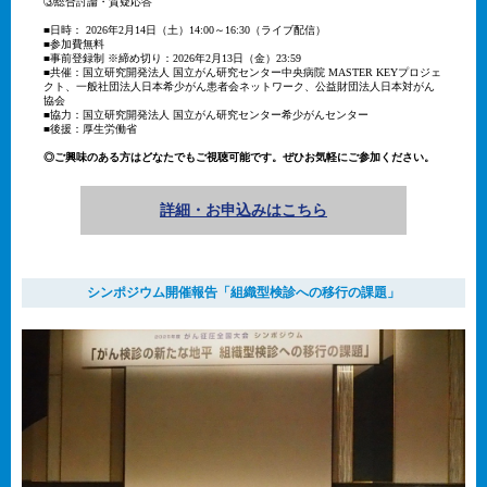
③総合討論・質疑応答
■日時： 2026年2月14日（土）14:00～16:30（ライブ配信）
■参加費無料
■事前登録制 ※締め切り：2026年2月13日（金）23:59
■共催：国立研究開発法人 国立がん研究センター中央病院 MASTER KEYプロジェ
クト、一般社団法人日本希少がん患者会ネットワーク、公益財団法人日本対がん
協会
■協力：国立研究開発法人 国立がん研究センター希少がんセンター
■後援：厚生労働省
◎ご興味のある方はどなたでもご視聴可能です。ぜひお気軽にご参加ください。
詳細・お申込みはこちら
シンポジウム開催報告「組織型検診への移行の課題」