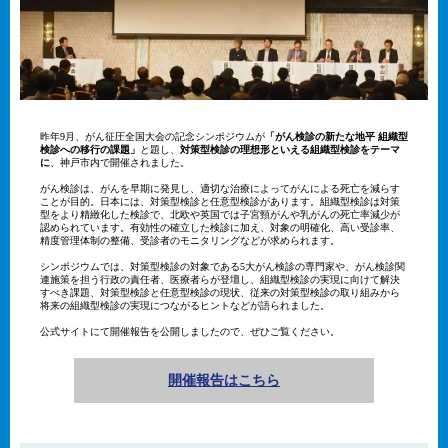
昨年9月、がん征圧全国大会の記念シンポジウムが
「がん検診の新たな地平 組織型
検診への移行の課題」
と題し、
対策型検診の理想形といえる組織型検診をテーマ
に
、神戸市内で開催されました。
がん検診は、がんを早期に発見し、適切な治療によってがんによる死亡を減らす
ことが目的。日本には、対策型検診と任意型検診があります。組織型検診は対策
型をより精緻化した検診で、北欧や英国では子宮頸がんや乳がんの死亡率減少が
認められています。有効性の確立した検診に加え、対象の明確化、高い受診率、
精度管理体制の整備、受診者のモニタリングなどが求められます。
シンポジウムでは、対策型検診の対象である5大がん検診の専門家や、がん検診関
連施策を担う行政の責任者、医療者らが登壇し、組織型検診の実現に向けて解決
すべき課題、対策型検診と任意型検診の現状、従来の対策型検診の取り組みから
将来の組織型検診の実現につながるヒントなどが語られました。
公式サイトにて開催報告を公開しましたので、ぜひご覧ください。
開催報告はこちら