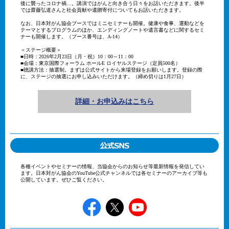
後に襲ったコロナ禍…。講演ではがんと向き合う日々をお話いただきます。後半
では齋藤弘道さんと社会貢献や遺贈寄付についてもお話いただきます。
なお、日本対がん協会ブースではミニセミナーも開催。健康や食事、運動などを
テーマとするプログラムのほか、エンディングノートや遺言書などに関するセミ
ナーも開催します。（ブース番号は、A-14）
＜ステージ概要＞
■日時：2026年2月23日（月・祝）10：00～11：00
■会場：東京国際フォーラム ホールE ロイヤルステージ（定員500名）
■聴講方法：抽選制。まずは公式サイトから来場登録をお願いします。登録の際
に、ステージの抽選にお申し込みいただけます。（締め切りは1月27日）
詳細・お申込みはこちら
各種イベントやセミナーの情報、当協会からのお知らせ等最新情報を発信してい
ます。日本対がん協会のYouTube公式チャンネルでは各セミナーのアーカイブ等も
公開しています。ぜひご覧ください。