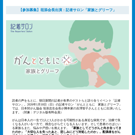
【参加募集】垣添会長出演：記者サロン「家族とグリーフ」
読者の声をもとに、朝日新聞の記者が各界のゲストらと語り合うイベント「記者
サロン」。2026年1月18日（日）の記者サロン「がんとともに 家族とグリーフ」
では、日本対がん協会 垣添忠生会長が脚本家の吉澤智子さんとともに出演いたし
ます。（対象：デジタル版有料会員）
がんは日本人の一生で2人に1人がかかる可能性がある身近な病気です。治療で良
くなる人がいる一方で、残念ながら亡くなる人もいます。そして患者のそばにい
る家族もまた、悩みや戸惑いを抱えます。
「家族としてどうがんと向き合ってき
たのか」「大切な人を失ったあと、悲しみにどう対処したのか」。配偶者をがん