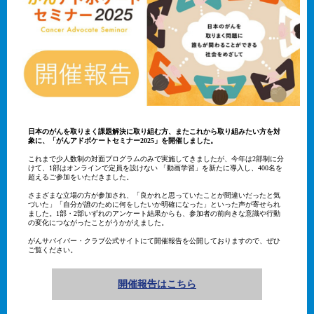
日本のがんを取りまく課題解決に取り組む方、またこれから取り組みたい方を対
象に、「がんアドボケートセミナー2025」を開催しました。
これまで少人数制の対面プログラムのみで実施してきましたが、今年は2部制に分
けて、1部はオンラインで定員を設けない 「動画学習」を新たに導入し、400名を
超えるご参加をいただきました。
さまざまな立場の方が参加され、「良かれと思っていたことが間違いだったと気
づいた」「自分が誰のために何をしたいか明確になった」といった声が寄せられ
ました。1部・2部いずれのアンケート結果からも、参加者の前向きな意識や行動
の変化につながったことがうかがえました。
がんサバイバー・クラブ公式サイトにて開催報告を公開しておりますので、ぜひ
ご覧ください。
開催報告はこちら