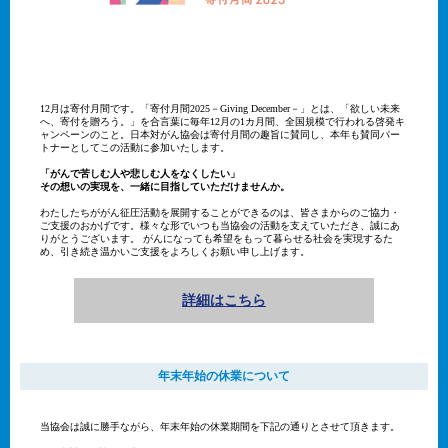
12月は寄付月間です。「寄付月間2025－Giving December－」とは、「欲しい未来
へ、寄付を贈ろう。」を合言葉に毎年12月の1カ月間、全国規模で行われる啓発キ
ャンペーンのこと。日本対がん協会は寄付月間の趣旨に賛同し、本年も賛同パー
トナーとしてこの活動に参加いたします。
「がんで苦しむ人や悲しむ人をなくしたい」
その想いの実現を、一緒に目指していただけませんか。
わたしたちががん征圧活動を展開することができるのは、皆さまからのご協力・
ご支援のおかげです。様々な形でいつも当協会の活動を支えていただき、誠にあ
りがとうございます。 がんになっても希望をもって暮らせる社会を実現するた
め、引き続き温かいご支援をよろしくお願い申し上げます。
詳細はこちら
年末年始の休業について
当協会は誠に勝手ながら、年末年始の休業期間を下記の通りとさせて頂きます。