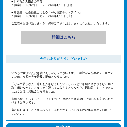
■ 日本対がん協会の業務
＊休業日：12月27日（土）～2026年1月4日（日）
■ 看護師、社会福祉士による「がん相談ホットライン」
＊休業日：12月29日（月）～2026年1月3日（土）
ご迷惑をお掛け致しますが、何卒ご了承くださいますようお願いいたします。
詳細はこちら
今年もありがとうございました
いつもご愛読いただき誠にありがとうございます。日本対がん協会のメールマガ
ジンは、今回が今年最後の配信となりました。
「がんで苦しむ人、悲しむ人をなくしたい」という想いを胸にさまざまな活動に
取り組むなかで、メルマガを通じてみなさまとつながり、活動報告を共有できま
したことは大変励みになりました。
来年も全力を尽くしてまいりますので、今後とも当協会にご関心をお寄せいただ
けますと幸いです。
寒さ厳しき折、どうかみなさま、あたたかくして心穏やかな年末年始をお過ごし
ください。