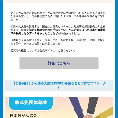
９月のがん征圧月間に合わせ、がん征圧活動に功績のあった方々に贈る「日本対
がん協会賞」と、その特別賞である「朝日がん大賞」の今年度の受賞者を決定し
ました。
朝日がん大賞の受賞者は、国立がん研究センターがん対策研究所副所長の井上真
奈美氏。
日本で初めて標準化された手法を用い、がん対策をはじめ日本の健康施
策の根拠となるデータを示したことなど
が評価されました。
日本対がん協会賞は４個人（伊藤一夫氏、岡村信介氏、長瀬清氏、松田一夫氏）
と１団体（あけぼの秋田）に決定しました。
受賞者の概要については公式サイトよりご覧ください。
詳細はこちら
【公募開始】がん患者支援活動助成 -希望をともに育むプロジェク
ト-