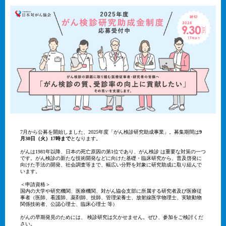
7月から公募を開始しました、2025年度「がん検診研究助成事業」。募集期間は
9
月30日（火）17時まで
となります。
がんは1981年以降、日本の死亡原因の第1位であり、がん検診 は重要な対策の一つ
です。がん検診の新たな技術開発などに向けた基礎・臨床研究から、普及啓発に
向けた手法の開発、社会調査等まで、幅広い分野を対象に研究助成に取り組んで
います。
＜申請資格＞
国内の大学や研究機関、医療機関、対がん協会支部に所属する研究者及び医療従
事者（医師、看護師、薬剤師、技師、管理栄養士、放射線医学物理士、実験動物
関係技術者、公認心理士、臨床心理士 等）
がんの早期発見のためには、 検診研究は欠かせません。ぜひ、参加をご検討くだ
さい。