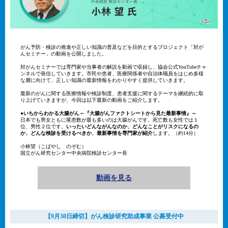
がん予防・検診の推進や正しい知識の普及などを目的とするプロジェクト「対が
んセミナー」の動画を公開しました。
対がんセミナーでは専門家や当事者の解説を動画で収録し、協会公式YouTubeチャ
ンネルで発信していきます。市民や患者、医療関係者や自治体職員をはじめ多様
な層に向けて、正しい知識の最新情報をわかりやすく提供していきます。
最新のがんに関する医療情報や検診制度、患者支援に関するテーマを継続的に取
り上げていきますが、今回は以下最新の動画をご紹介します。
●いちからわかる大腸がん～『大腸がんファクトシートから見た最新事情』～
日本でも男女ともに罹患数が最も多いのは大腸がんです。死亡数も女性では１
位、男性２位です。
いったいどんながんなのか、どんなことがリスクになるの
か、どんな検診を受けるべきか、最新事情を専門家が紹介
します。（約14分）
小林望（こばやし のぞむ）
国立がん研究センター中央病院検診センター長
動画を見る
【9月30日締切】がん検診研究助成事業 公募受付中