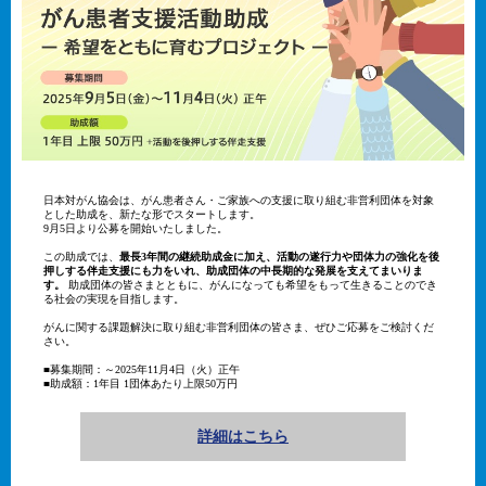
日本対がん協会は、がん患者さん・ご家族への支援に取り組む非営利団体を対象
とした助成を、新たな形でスタートします。
9月5日より公募を開始いたしました。
この助成では、
最長3年間の継続助成金に加え、活動の遂行力や団体力の強化を後
押しする伴走支援にも力をいれ、助成団体の中長期的な発展を支えてまいりま
す。
助成団体の皆さまとともに、がんになっても希望をもって生きることのでき
る社会の実現を目指します。
がんに関する課題解決に取り組む非営利団体の皆さま、ぜひご応募をご検討くだ
さい。
■募集期間：～2025年11月4日（火）正午
■助成額：1年目 1団体あたり上限50万円
詳細はこちら