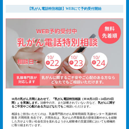
【乳がん電話特別相談】WEBにて予約受付開始
10月の乳がん月間にあわせて、『乳がん電話特別相談（※10月22日～24日の3日
間）』を実施します。
治療中の方、まだ診断されていない方など、
乳がんに関す
るご不安やご心配のある方はどなたでも
ご相談いただけます。
相談をご担当いただくのは、乳腺専門医のがん研有明病院 乳腺センター 乳腺外科
医長 片岡明美 先生です。片岡先生は、乳がんの早期発見の啓発活動やがんを経験
した方がより良い社会生活を送れるようがん経験者の支援活動においても積極的
に取り組まれています。