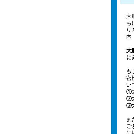
大
ち
り
内
大
に
も
密
い
①
②
③
ま
ご
に