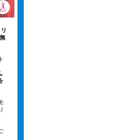
クリ
加無
ト
ん
を
モ
り
ご