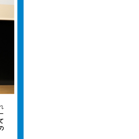
れ
ー
て
の