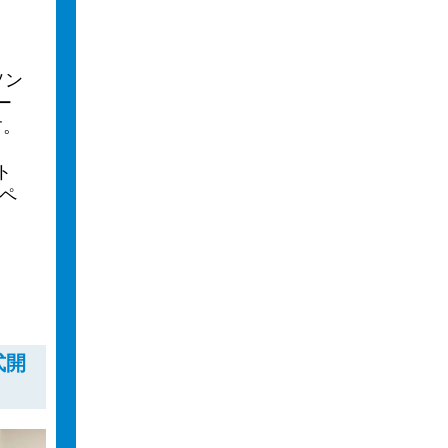
。
ソン
ー
す。
ト
ペ
式開