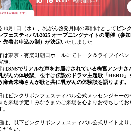
る10月1日（水）、乳がん啓発月間の幕開けとして
ピン
ンフェスティバル2025 オープニングナイトの開催（参
・先着お申込み制）が決定
いたしました！
年は東京・有楽町朝日ホールにてトーク＆ライブイベン
実施。
半は
SNSでリアルな声をお届けされている梅宮アンナさ
乳がんの体験談
、後半は
伝説のドラマ主題歌「HERO」
う麻倉未稀さんが歌と共に乳がんの体験談を語ります。
日はピンクリボンフェスティバル公式メッセンジャーの
妹も来場予定！みなさまのご来場を心よりお待ちしてお
す。
細は、以下ピンクリボンフェスティバル公式サイトより
ください。