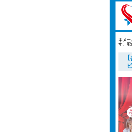
本メー
す。配
【
ピ