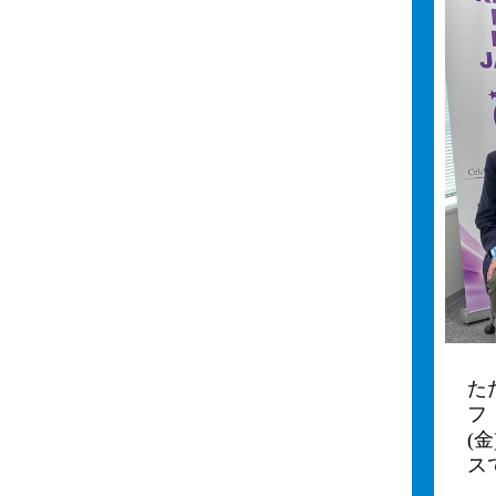
た
フ
(
ス