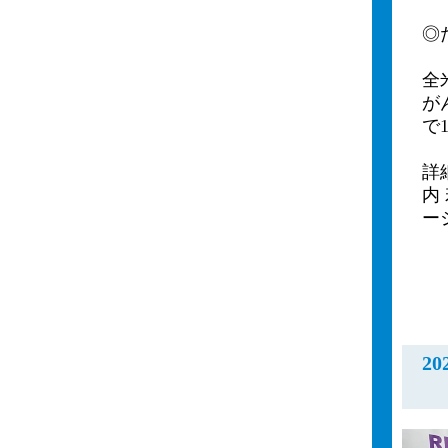
◎
全
が
で
詳
内
ー
2