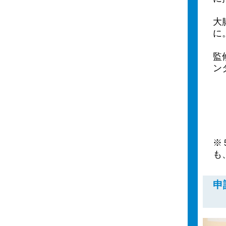
大
に
監
ン
※
も
申