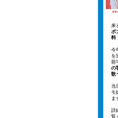
来
ボ
料
今
を
前
の
歌
当
モ
ま
詳
覧