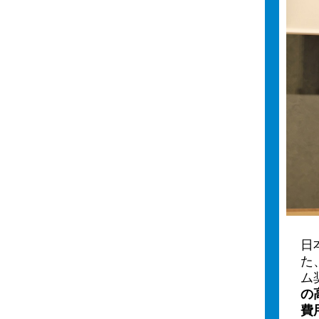
日
た
ム
の
費