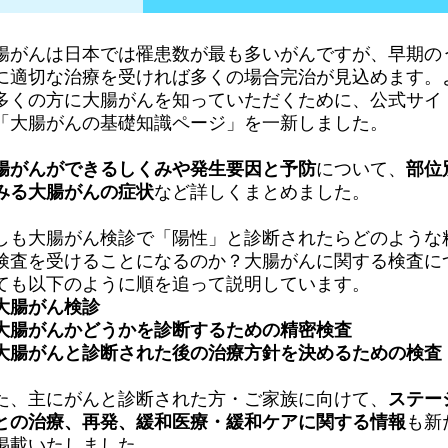
腸がんは日本では罹患数が最も多いがんですが、早期の
に適切な治療を受ければ多くの場合完治が見込めます。
多くの方に大腸がんを知っていただくために、公式サイ
「大腸がんの基礎知識ページ」を一新しました。
腸がんができるしくみや発生要因と予防
について、
部位
みる大腸がんの症状
など詳しくまとめました。
しも大腸がん検診で「陽性」と診断されたらどのような
検査を受けることになるのか？大腸がんに関する検査に
ても以下のように順を追って説明しています。
大腸がん検診
大腸がんかどうかを診断するための精密検査
大腸がんと診断された後の治療方針を決めるための検査
た、主にがんと診断された方・ご家族に向けて、
ステー
との治療、再発、緩和医療・緩和ケアに関する情報
も新
掲載いたしました。