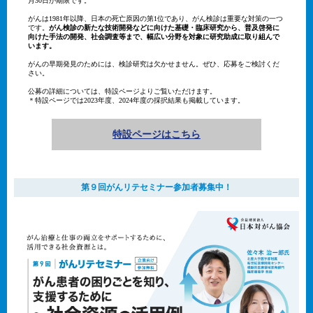
月30日が期限です。
がんは1981年以降、日本の死亡原因の第1位であり、がん検診は重要な対策の一つ
です。
がん検診の新たな技術開発などに向けた基礎・臨床研究から、普及啓発に
向けた手法の開発、社会調査等まで、幅広い分野を対象に研究助成に取り組んで
います。
がんの早期発見のためには、検診研究は欠かせません。ぜひ、応募をご検討くだ
さい。
公募の詳細については、特設ページよりご覧いただけます。
＊特設ページでは2023年度、2024年度の採択結果も掲載しています。
特設ページはこちら
第９回がんリテセミナー参加者募集中！