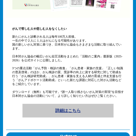
がんで苦しむ人や悲しむ人をなくしたい
新たにがんと診断される人は毎年100万人前後。
一生の中で２人に１人はがんになる可能性があります。
国の新しいがん対策に基づき、日本対がん協会もさまざまな活動に取り組んでい
ます。
日本対がん協会の幅広いがん征圧活動をまとめた「活動のご案内」最新版（2025-
2026）を公式サイトに公開しました。
3つの重点活動「がん予防・検診の推進」「がん患者・家族の支援」「正しい知識
の普及啓発」のほか、がん検診の質、受診率の向上に資する研究に対して助成を
行う「がん検診研究助成」、がん患者・家族を支える人材の育成と伴走支援を行
う「がんアドボケート活動助成」といった新たな課題に対応した対がん活動など
をご紹介しています。
ダウンロード（無料）も可能です。“誰一人取り残さないがん対策の実現”を目指す
日本対がん協会の活動について、より詳しく知りたい方はぜひご覧ください。
詳細はこちら