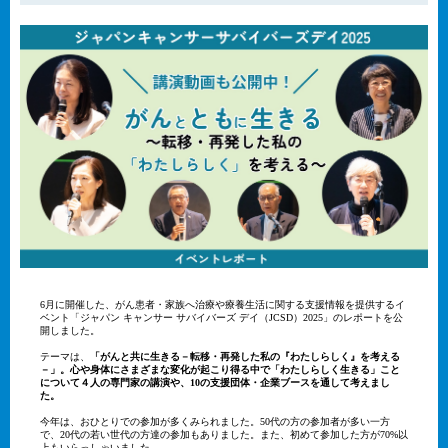
6月に開催した、がん患者・家族へ治療や療養生活に関する支援情報を提供するイ
ベント「ジャパン キャンサー サバイバーズ デイ（JCSD）2025」のレポートを公
開しました。
テーマは、
「がんと共に生きる－転移・再発した私の『わたしらしく』を考える
－」。心や身体にさまざまな変化が起こり得る中で「わたしらしく生きる」こと
について４人の専門家の講演や、10の支援団体・企業ブースを通して考えまし
た。
今年は、おひとりでの参加が多くみられました。50代の方の参加者が多い一方
で、20代の若い世代の方達の参加もありました。また、初めて参加した方が70%以
上もいらっしゃいました。