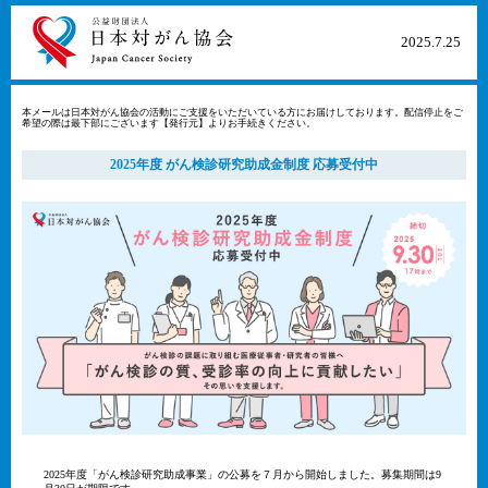
2025​.7​.25​
本メールは日本対がん協会の活動にご支援をいただいている方にお届けしております。配信停止をご
希望の際は最下部にございます【発行元】よりお手続きください。
2025年度 がん検診研究助成金制度 応募受付中
2025年度「がん検診研究助成事業」の公募を７月から開始しました。募集期間は9