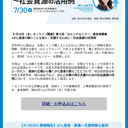
【7月30日（水）オンライン開催】第９回「がんリテセミナー」参加者募集
●がん患者の困りごとを知り、支援するために～社会資源の活用例
日本対がん協会は、企業とそこで働く人たちががんに関する正しい情報を集め、
理解・活用する能力（がんリテラシー）の向上を支援する「働く世代のためのが
んリテラシー向上プロジェクト」の一環として、2025年7月30日（水）午後2時か
ら、第9回「がんリテセミナー」を開催します。
今回は、がん治療と仕事の両立を支援するために、企業ができることや活用でき
る社会資源がテーマです。北里大学医学部新世紀医療開発センター教授・佐々木
治一郎氏が、
医師の立場から働くがん患者の困りごとについて
、明治安田総合研
究所主席研究員・樋口由起子氏が、
がんと仕事の両立支援のための社会資源の活
用について
、それぞれ具体例を交えて講演します。
＊セミナーの主な対象は企業・団体トップや健康経営、人事総務担当の皆様で
す。参加無料、締め切りは7月30日（水）午後２時。
詳細・お申込みはこちら
【JCSD2025 開催報告】がん患者・家族へ支援情報を提供