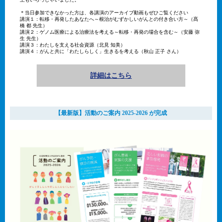
＊当日参加できなかった方は、各講演のアーカイブ動画もぜひご覧ください
講演１：転移・再発したあなたへ～根治がむずかしいがんとの付き合い方～（髙
橋 都 先生）
講演２：ゲノム医療による治療法を考える～転移・再発の場合を含む～（安藤 弥
生 先生）
講演３：わたしを支える社会資源（北見 知美）
講演４：がんと共に「わたしらしく」生きるを考える（秋山 正子 さん）
詳細はこちら
【最新版】活動のご案内 2025-2026 が完成