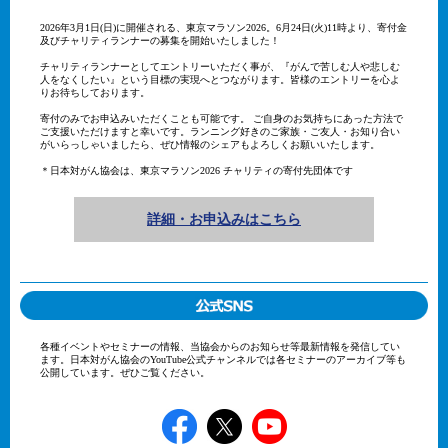
2026年3月1日(日)に開催される、東京マラソン2026。6月24日(火)11時より、寄付金
及びチャリティランナーの募集を開始いたしました！
チャリティランナーとしてエントリーいただく事が、『がんで苦しむ人や悲しむ
人をなくしたい』という目標の実現へとつながります。皆様のエントリーを心よ
りお待ちしております。
寄付のみでお申込みいただくことも可能です。 ご自身のお気持ちにあった方法で
ご支援いただけますと幸いです。ランニング好きのご家族・ご友人・お知り合い
がいらっしゃいましたら、ぜひ情報のシェアもよろしくお願いいたします。
＊日本対がん協会は、東京マラソン2026 チャリティの寄付先団体です
詳細・お申込みはこちら
各種イベントやセミナーの情報、当協会からのお知らせ等最新情報を発信してい
ます。日本対がん協会のYouTube公式チャンネルでは各セミナーのアーカイブ等も
公開しています。ぜひご覧ください。