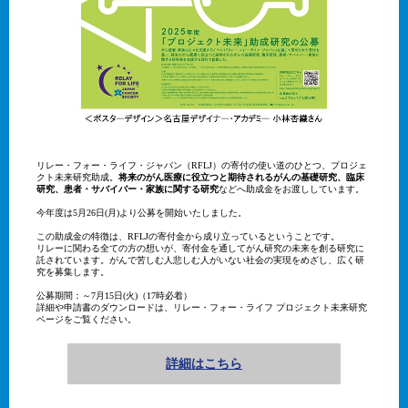
リレー・フォー・ライフ・ジャパン（RFLJ）の寄付の使い道のひとつ、プロジェ
クト未来研究助成。
将来のがん医療に役立つと期待されるがんの基礎研究、臨床
研究、患者・サバイバー・家族に関する研究
などへ助成金をお渡ししています。
今年度は5月26日(月)より公募を開始いたしました。
この助成金の特徴は、RFLJの寄付金から成り立っているということです。
リレーに関わる全ての方の想いが、寄付金を通してがん研究の未来を創る研究に
託されています。がんで苦しむ人悲しむ人がいない社会の実現をめざし、広く研
究を募集します。
公募期間：～7月15日(火)（17時必着）
詳細や申請書のダウンロードは、リレー・フォー・ライフ プロジェクト未来研究
ページをご覧ください。
詳細はこちら